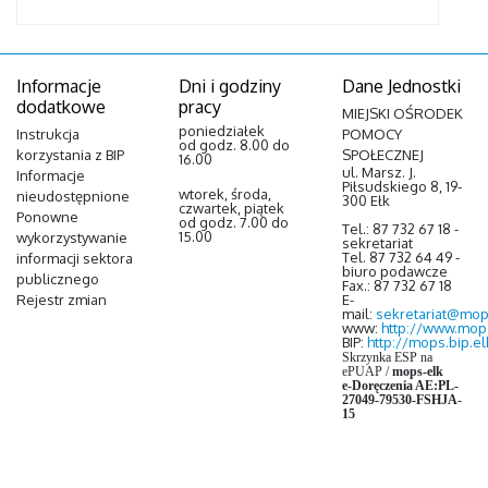
Informacje
Dni i godziny
Dane Jednostki
dodatkowe
pracy
MIEJSKI OŚRODEK
poniedziałek
Instrukcja
POMOCY
od godz. 8.00 do
korzystania z BIP
SPOŁECZNEJ
16.00
ul. Marsz. J.
Informacje
Piłsudskiego 8, 19-
wtorek, środa,
nieudostępnione
300 Ełk
czwartek, piątek
Ponowne
od godz. 7.00 do
Tel.: 87 732 67 18 -
15.00
wykorzystywanie
sekretariat
Tel. 87 732 64 49 -
informacji sektora
biuro podawcze
publicznego
Fax.: 87 732 67 18
Rejestr zmian
E-
mail:
sekretariat@mops
www:
http://www.mop
BIP:
http://mops.bip.el
Skrzynka ESP na
ePUAP
/
mops-elk
e-Doręczenia AE:PL-
27049-79530-FSHJA-
15