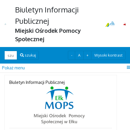
Biuletyn Informacji
Publicznej
Miejski Ośrodek Pomocy
Społecznej
Wpisz szukaną frazę
-
A
+
Wysoki kontrast
szukaj
Pokaż menu
Biuletyn Informacji Publicznej