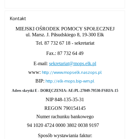
Kontakt
MIEJSKI OŚRODEK POMOCY SPOŁECZNEJ
ul. Marsz. J. Piłsudskiego 8
,
19-300 Ełk
Tel. 87 732 67 18 - sekretariat
Fax.: 87 732 64 49
E-mail:
sekretariat@mops.elk.pl
www:
http://www.mopselk.naszops.pl
BIP:
http://elk-mops.bip-wm.pl
Adres skrytki
E - DORĘCZENIA:
AE:PL-27049-79530-FSHJA-15
NIP 848-135-35-31
REGON 790154145
Numer rachunku bankowego
94 1020 4724 0000 3802 0038 9197
Sposób wystawiania faktur: